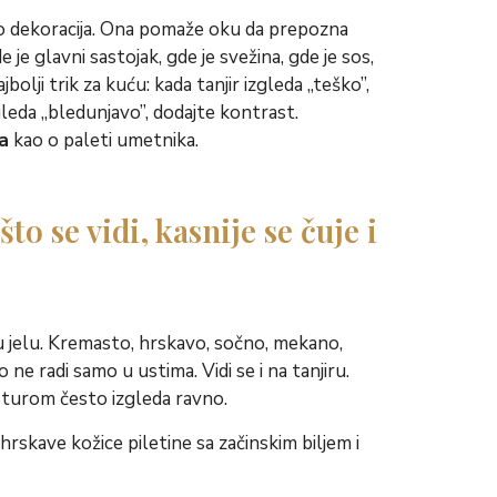
mo dekoracija. Ona pomaže oku da prepozna
 je glavni sastojak, gde je svežina, gde je sos,
bolji trik za kuću: kada tanjir izgleda „teško”,
gleda „bledunjavo”, dodajte kontrast.
la
kao o paleti umetnika.
to se vidi, kasnije se čuje i
u jelu. Kremasto, hrskavo, sočno, mekano,
 ne radi samo u ustima. Vidi se i na tanjiru.
sturom često izgleda ravno.