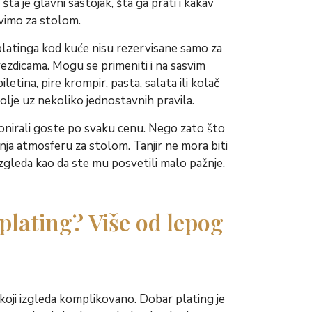
ta je glavni sastojak, šta ga prati i kakav
avimo za stolom.
latinga kod kuće nisu rezervisane samo za
ezdicama. Mogu se primeniti i na sasvim
etina, pire krompir, pasta, salata ili kolač
lje uz nekoliko jednostavnih pravila.
ionirali goste po svaku cenu. Nego zato što
ja atmosferu za stolom. Tanjir ne mora biti
izgleda kao da ste mu posvetili malo pažnje.
 plating? Više od lepog
 koji izgleda komplikovano. Dobar plating je