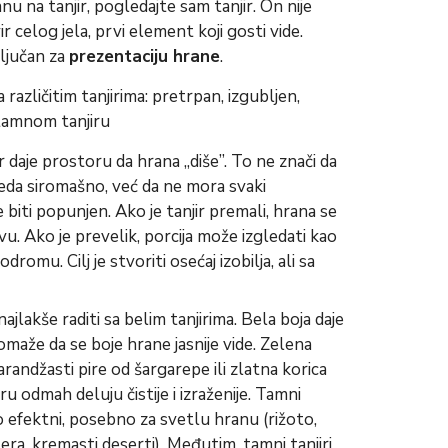
u na tanjir, pogledajte sam tanjir. On nije
 celog jela, prvi element koji gosti vide.
ključan za
prezentaciju hrane
.
ir daje prostoru da hrana „diše”. To ne znači da
leda siromašno, već da ne mora svaki
biti popunjen. Ako je tanjir premali, hrana se
u. Ako je prevelik, porcija može izgledati kao
dromu. Cilj je stvoriti osećaj izobilja, ali sa
ajlakše raditi sa belim tanjirima. Bela boja daje
pomaže da se boje hrane jasnije vide. Zelena
arandžasti pire od šargarepe ili zlatna korica
u odmah deluju čistije i izraženije. Tamni
lo efektni, posebno za svetlu hranu (rižoto,
lera, kremasti deserti). Međutim, tamni tanjiri