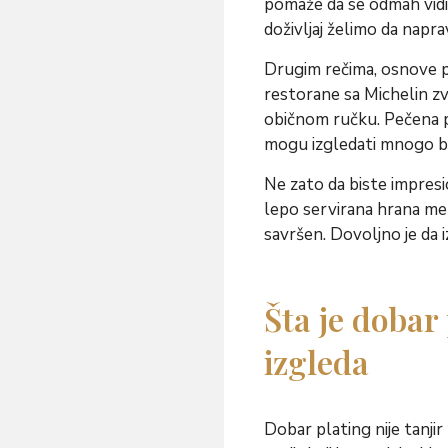
pomaže da se odmah vidi š
doživljaj želimo da napr
Drugim rečima, osnove p
restorane sa Michelin zv
običnom ručku. Pečena pil
mogu izgledati mnogo bo
Ne zato da biste impres
lepo servirana hrana men
savršen. Dovoljno je da 
Šta je dobar
izgleda
Dobar plating nije tanjir