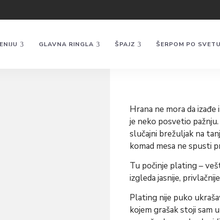
ENIJU
GLAVNA RINGLA
ŠPAJZ
ŠERPOM PO SVET
Hrana ne mora da izađe iz
je neko posvetio pažnju.
slučajni brežuljak na tan
komad mesa ne spusti pre
Tu počinje plating – vešt
izgleda jasnije, privlačnije
Plating nije puko ukraša
kojem grašak stoji sam u 