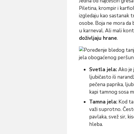
Jedna od najčešćih grešak
Piletina, krompir i karfio
izgledaju kao sastanak t
osobe. Boja ne mora da b
u karneval. Ali mali kon
doživljaju hrane
.
Svetla jela:
Ako je 
ljubičasto ili narand
pečena paprika, ljubi
kapi tamnog sosa mo
Tamna jela:
Kod tam
važi suprotno. Često
pavlaka, svež sir, ki
hleba.