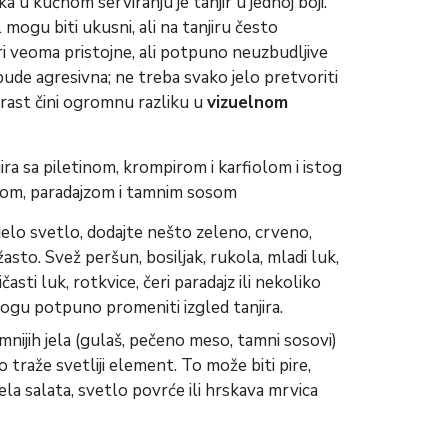
a u kućnom serviranju je tanjir u jednoj boji.
l mogu biti ukusni, ali na tanjiru često
ri veoma pristojne, ali potpuno neuzbudljive
ude agresivna; ne treba svako jelo pretvoriti
trast čini ogromnu razliku u
vizuelnom
jelo svetlo, dodajte nešto zeleno, crveno,
žasto. Svež peršun, bosiljak, rukola, mladi luk,
časti luk, rotkvice, čeri paradajz ili nekoliko
gu potpuno promeniti izgled tanjira.
nijih jela (gulaš, pečeno meso, tamni sosovi)
 traže svetliji element. To može biti pire,
sela salata, svetlo povrće ili hrskava mrvica