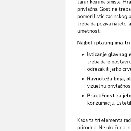
tanjir koji ima smisla. H
privlačna. Gost ne treba 
pomeri listić začinskog bil
treba da poziva na jelo,
umetnosti.
Najbolji plating ima tr
Isticanje glavnog 
treba da je postavi 
odrezak ili jarko crv
Ravnoteža boja, ob
vizuelnu privlačnos
Praktičnost za jelo
konzumaciju. Esteti
Kada ta tri elementa rade
prirodno. Ne ukočeno, ne