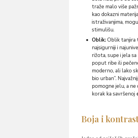
traže malo više pažnj
kao dokazni materija
istraživanjima, mogu
stimulišu.
Oblik:
Oblik tanjira 
najsigurniji i najuniv
rižota, supe i jela s
poput ribe ili pečen
moderno, ali lako sk
bio urban”. Najvažnij
pomogne jelu, a ne d
korak ka savršenoj
d
Boja i kontrast