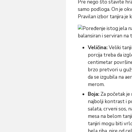
Pre nego što stavite hran
samo podloga. On je okvir
Pravilan izbor tanjira je 
Veličina:
Veliki tanj
porcija treba da izg
centimetar površine 
brzo pretvori u gužv
da se izgubila na aero
merom.
Boja:
Za početak je n
najbolji kontrast i 
salata, crveni sos, n
mesa na belom tanjir
tanjiri mogu biti vr
bela riba, pire od ce