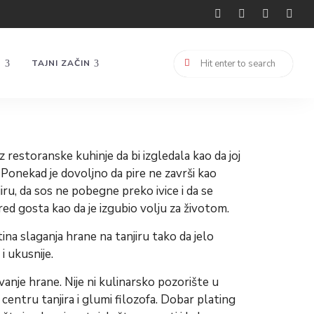
U
TAJNI ZAČIN
 restoranske kuhinje da bi izgledala kao da joj
 Ponekad je dovoljno da pire ne završi kao
jiru, da sos ne pobegne preko ivice i da se
d gosta kao da je izgubio volju za životom.
ina slaganja hrane na tanjiru tako da jelo
 i ukusnije.
vanje hrane. Nije ni kulinarsko pozorište u
centru tanjira i glumi filozofa. Dobar plating