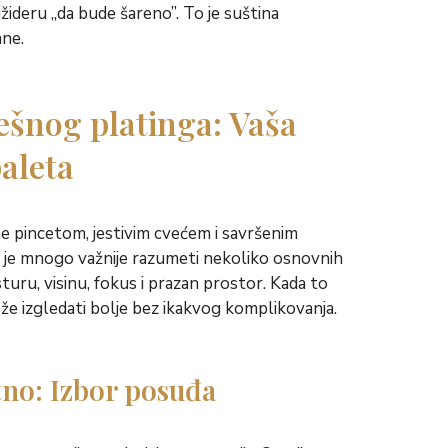
ižideru „da bude šareno”. To je suština
ane.
ešnog platinga: Vaša
aleta
e pincetom, jestivim cvećem i savršenim
je mnogo važnije razumeti nekoliko osnovnih
ksturu, visinu, fokus i prazan prostor. Kada to
ože izgledati bolje bez ikakvog komplikovanja.
tno: Izbor posuđa