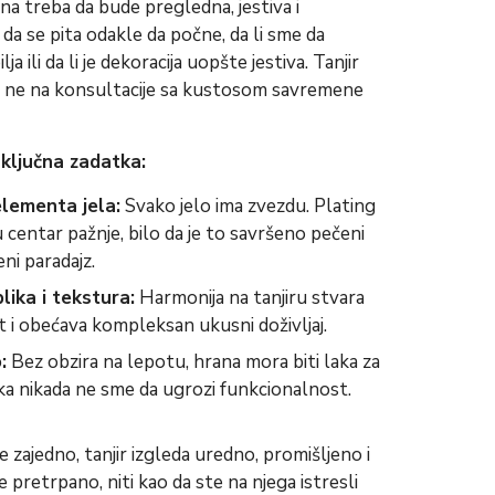
rana treba da bude pregledna, jestiva i
da se pita odakle da počne, da li sme da
ja ili da li je dekoracija uopšte jestiva. Tanjir
 a ne na konsultacije sa kustosom savremene
i ključna zadatka:
elementa jela:
Svako jelo ima zvezdu. Plating
u centar pažnje, bilo da je to savršeno pečeni
eni paradajz.
lika i tekstura:
Harmonija na tanjiru stvara
t i obećava kompleksan ukusni doživljaj.
:
Bez obzira na lepotu, hrana mora biti laka za
ka nikada ne sme da ugrozi funkcionalnost.
 zajedno, tanjir izgleda uredno, promišljeno i
 pretrpano, niti kao da ste na njega istresli