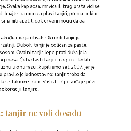
e. Svaka kap sosa, mrvica ili trag prsta vidi se
l. Imajte na umu da plavi tanjiri, prema nekim
 smanjiti apetit, dok crveni mogu da ga
takođe menja utisak. Okrugli tanjir je
erzalniji. Duboki tanjir je odličan za paste,
a sosom. Ovalni tanjir lepo prati duža jela,
og mesa. Četvrtasti tanjiri mogu izgledati
liznu u onu fazu „kupili smo set 2007. jer je
e pravilo je jednostavno: tanjir treba da
a se takmiči s njim. Vaš izbor posuđa je prvi
ekoraciji tanjira
.
: tanjir ne voli dosadu