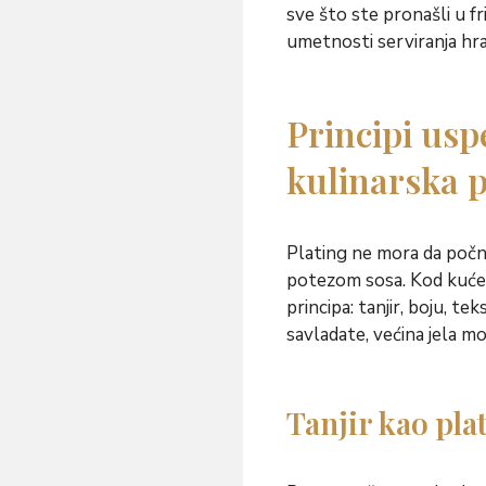
sve što ste pronašli u fr
umetnosti serviranja hr
Principi usp
kulinarska p
Plating ne mora da počn
potezom sosa. Kod kuće 
principa: tanjir, boju, te
savladate, većina jela m
Tanjir kao pla