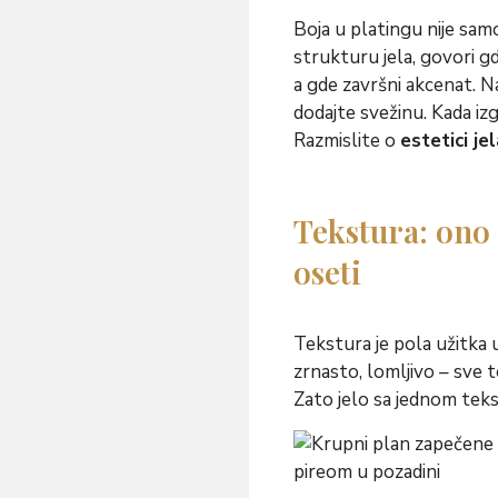
Boja u platingu nije sa
strukturu jela, govori gde
a gde završni akcenat. Naj
dodajte svežinu. Kada iz
Razmislite o
estetici je
Tekstura: ono š
oseti
Tekstura je pola užitka 
zrnasto, lomljivo – sve to
Zato jelo sa jednom tek