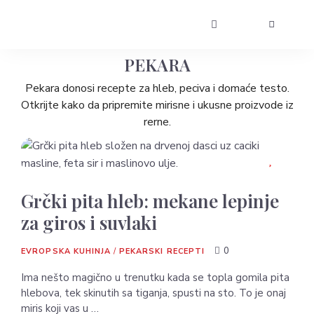
PEKARA
Pekara donosi recepte za hleb, peciva i domaće testo.
Otkrijte kako da pripremite mirisne i ukusne proizvode iz
rerne.
Grčki pita hleb: mekane lepinje
za giros i suvlaki
0
EVROPSKA KUHINJA
/
PEKARSKI RECEPTI
Ima nešto magično u trenutku kada se topla gomila pita
hlebova, tek skinutih sa tiganja, spusti na sto. To je onaj
miris koji vas u …