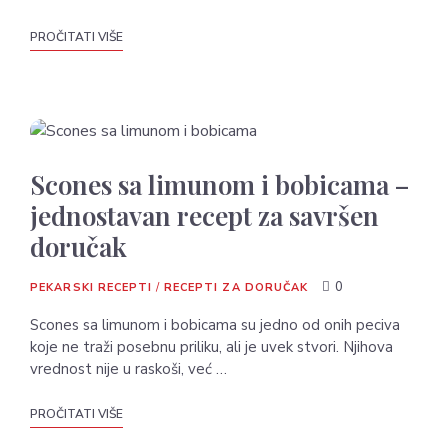
PROČITATI VIŠE
Scones sa limunom i bobicama –
jednostavan recept za savršen
doručak
0
PEKARSKI RECEPTI
/
RECEPTI ZA DORUČAK
Scones sa limunom i bobicama su jedno od onih peciva
koje ne traži posebnu priliku, ali je uvek stvori. Njihova
vrednost nije u raskoši, već …
PROČITATI VIŠE