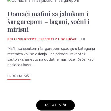
Domaći mafini sa jabukom i
šargarepom – lagani, sočni i
mirisni
0
PEKARSKI RECEPTI
/
RECEPTI ZA DORUČAK
Mafini sa jabukom i šargarepom spadaju u kategoriju
recepata koji se oslanjaju na prirodnu ravnotežu
sastojaka, umesto na dodatne masnoće i šećer kao
nosioce ukusa. …
PROČITATI VIŠE
UČITATI VIŠE