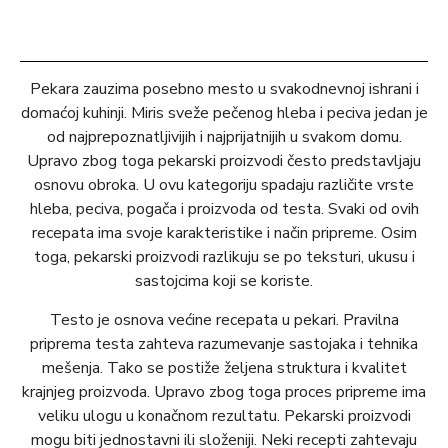
Pekara zauzima posebno mesto u svakodnevnoj ishrani i
domaćoj kuhinji. Miris sveže pečenog hleba i peciva jedan je
od najprepoznatljivijih i najprijatnijih u svakom domu.
Upravo zbog toga pekarski proizvodi često predstavljaju
osnovu obroka. U ovu kategoriju spadaju različite vrste
hleba, peciva, pogača i proizvoda od testa. Svaki od ovih
recepata ima svoje karakteristike i način pripreme. Osim
toga, pekarski proizvodi razlikuju se po teksturi, ukusu i
sastojcima koji se koriste.
Testo je osnova većine recepata u pekari. Pravilna
priprema testa zahteva razumevanje sastojaka i tehnika
mešenja. Tako se postiže željena struktura i kvalitet
krajnjeg proizvoda. Upravo zbog toga proces pripreme ima
veliku ulogu u konačnom rezultatu. Pekarski proizvodi
mogu biti jednostavni ili složeniji. Neki recepti zahtevaju