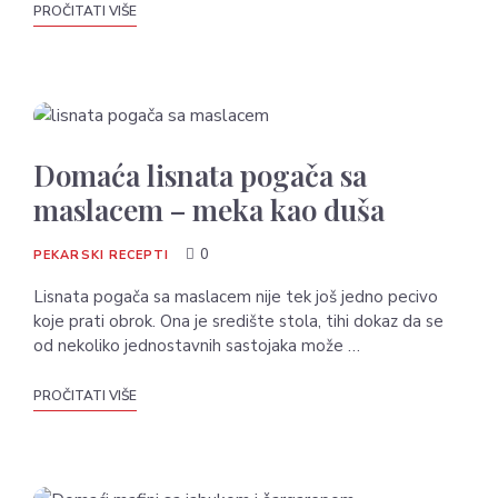
PROČITATI VIŠE
Domaća lisnata pogača sa
maslacem – meka kao duša
0
PEKARSKI RECEPTI
Lisnata pogača sa maslacem nije tek još jedno pecivo
koje prati obrok. Ona je središte stola, tihi dokaz da se
od nekoliko jednostavnih sastojaka može …
PROČITATI VIŠE