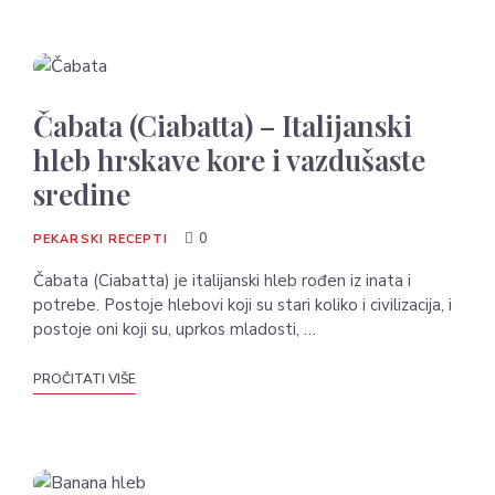
Čabata (Ciabatta) – Italijanski
hleb hrskave kore i vazdušaste
sredine
0
PEKARSKI RECEPTI
Čabata (Ciabatta) je italijanski hleb rođen iz inata i
potrebe. Postoje hlebovi koji su stari koliko i civilizacija, i
postoje oni koji su, uprkos mladosti, …
PROČITATI VIŠE