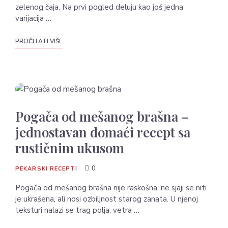
zelenog čaja. Na prvi pogled deluju kao još jedna
varijacija …
PROČITATI VIŠE
Pogača od mešanog brašna –
jednostavan domaći recept sa
rustičnim ukusom
0
PEKARSKI RECEPTI
Pogača od mešanog brašna nije raskošna, ne sjaji se niti
je ukrašena, ali nosi ozbiljnost starog zanata. U njenoj
teksturi nalazi se trag polja, vetra …