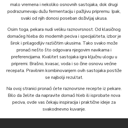
malo vremena i nekoliko osnovnih sastojaka, dok drugi
podrazumevaju dužu fermentaciju i pažljivu pripremu. Ipak,
svaki od njih donosi poseban doživljaj ukusa.
Osim toga, pekara nudi veliku raznovrsnost. Od klasičnog
domaćeg hleba do modernih peciva i specijaliteta, izbor je
širok i prilagodljiv različitim ukusima. Tako svako može
pronaći nešto što odgovara njegovim navikama i
preferencijama. Kvalitet sastojaka igra ključnu ulogu u
pripremi. Brašno, kvasac, voda i so čine osnovu većine
recepata. Pravilnim kombinovanjem ovih sastojaka postiže
se najbolji rezultat.
Na ovoj stranici pronaći ćete raznovrsne recepte iz pekare.
Bilo da želite da napravite domaći hleb ili isprobate nova
peciva, ovde vas čekaju inspiracija i praktične ideje za
svakodnevno kuvanje.