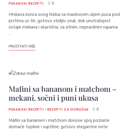
0
PEKARSKI RECEPTI
Hrskava korica ovog hleba sa maslinovim uljem puca pod
prstima uz tih, gotovo stidljiv zvuk, dok unutrašnjost
ostaje mekana i elastična, sa sitnim, nepravilnim rupama
…
PROČITATI VIŠE
Mafini sa bananom i matchom –
mekani, sočni i puni ukusa
0
PEKARSKI RECEPTI
/
RECEPTI ZA DORUČAK
Mafini sa bananom i matchom donose spoj poznate
domaće topline i suptilne, gotovo elegantne note