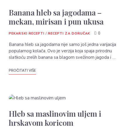
Banana hleb sa jagodama –
mekan, mirisan i pun ukusa
0
PEKARSKI RECEPTI
/
RECEPTI ZA DORUČAK
Banana hleb sa jagodama nije samo još jedna varijacija
popularnog kolača. Ovo je verzija koja spaja prirodnu
slatkoću zrelih banana sa blagom svežinom jagoda i …
PROČITATI VIŠE
Hleb sa maslinovim uljem i
hrskavom koricom