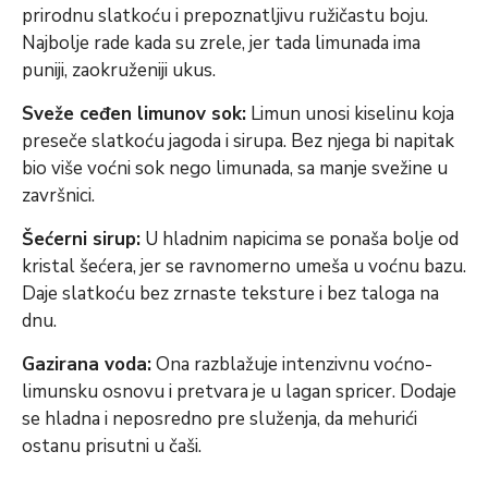
prirodnu slatkoću i prepoznatljivu ružičastu boju.
Najbolje rade kada su zrele, jer tada limunada ima
puniji, zaokruženiji ukus.
Sveže ceđen limunov sok:
Limun unosi kiselinu koja
preseče slatkoću jagoda i sirupa. Bez njega bi napitak
bio više voćni sok nego limunada, sa manje svežine u
završnici.
Šećerni sirup:
U hladnim napicima se ponaša bolje od
kristal šećera, jer se ravnomerno umeša u voćnu bazu.
Daje slatkoću bez zrnaste teksture i bez taloga na
dnu.
Gazirana voda:
Ona razblažuje intenzivnu voćno-
limunsku osnovu i pretvara je u lagan spricer. Dodaje
se hladna i neposredno pre služenja, da mehurići
ostanu prisutni u čaši.