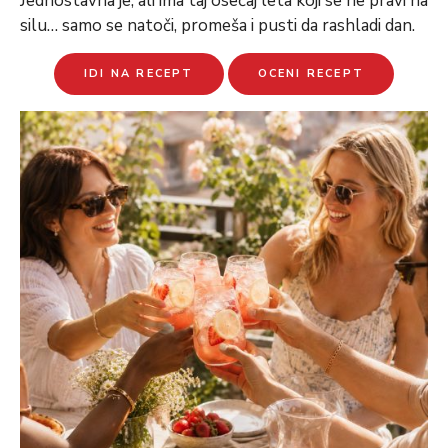
Jednostavna je, ali ima taj osećaj leta koji se ne pravi na
silu… samo se natoči, promeša i pusti da rashladi dan.
IDI NA RECEPT
OCENI RECEPT