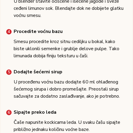
U blender stavite očišćene i isečene jagode i sveže
ceđeni limunov sok. Blendajte dok ne dobijete glatku
voćnu smesu.
Procedite voćnu bazu
Smesu procedite kroz sitnu cediljku u bokal, kako
biste uklonili semenke i grublje delove pulpe. Tako
limunada dobija finiju teksturu u čaši.
Dodajte šećerni sirup
U proceđenu voćnu bazu dodajte 60 ml ohlađenog
šećernog sirupa i dobro promešajte. Preostali sirup
sačuvajte za dodatno zaslađivanje, ako je potrebno.
Sipajte preko leda
Čaše napunite kockicama leda. U svaku čašu sipajte
približno jednaku količinu voćne baze.