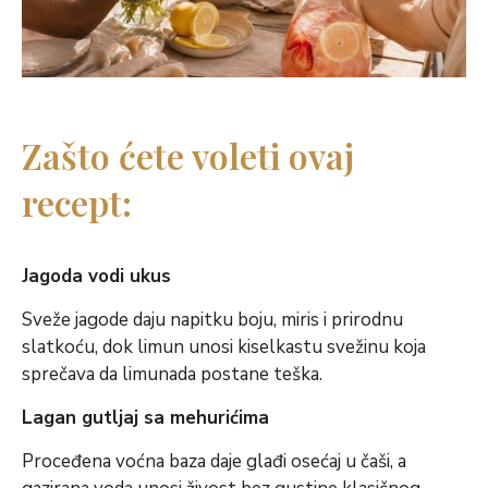
Zašto ćete voleti ovaj
recept:
Jagoda vodi ukus
Sveže jagode daju napitku boju, miris i prirodnu
slatkoću, dok limun unosi kiselkastu svežinu koja
sprečava da limunada postane teška.
Lagan gutljaj sa mehurićima
Proceđena voćna baza daje glađi osećaj u čaši, a