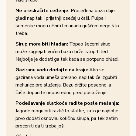
Ne preskačite ceđenje:
Proceđena baza daje
glađi napitak i prijatniji osećaj u čaši. Pulpa i
semenke mogu učiniti limunadu gušćom nego što
treba.
Sirup mora biti hladan:
Topao šećerni sirup
može zagrejati voćnu bazu i brže istopiti led.
Najbolje je dodati ga tek kada se potpuno ohladi.
Gaziranu vodu dodajte na kraju:
Ako se
gazirana voda umeša prerano, napitak će izgubiti
mehuriće pre služenja. Bazu držite posebno, a
čaše dopunite neposredno pred posluženje.
Podešavanje slatkoće radite posle mešanja:
Jagode mogu biti različito slatke, zato je najbolje
prvo dodati osnovnu količinu sirupa, pa tek zatim
proceniti da li treba još.