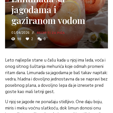
jagodama i
gaziranom vodom
01/04/2026
RECEPTI ZA PIĆA
98
2
0
Leto najlepše stane u čašu kada u njoj ima leda, voća i
onog sitnog šuštanja mehurića koje odmah promeni
ritam dana. Limunada sa jagodama je baš takav napitak:
vedra, hladna i dovoljno jednostavna da se napravi bez
posebnog plana, a dovoljno lepa da je iznesete pred
goste kao mali letnji gest.
U njoj se jagode ne ponašaju stidljivo. One daju boju,
miris i meku voćnu slatkoću, dok limun donosi onu