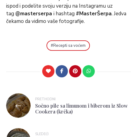
ispod i podelite svoju verziju na Instagramu uz
tag
@masterserpa
i hashtag
#MasterŠerpa
. Jedva
čekamo da vidimo vaše fotografije.
Recepti sa voćem
PRETHODNI
Sočno pile sa limunom i biberom iz Slow
Cookera (krčka)
SLEDEĆI