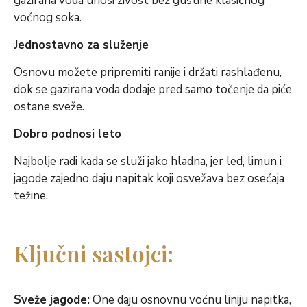
gazirana voda unosi živost bez gustine klasičnog
voćnog soka.
Jednostavno za služenje
Osnovu možete pripremiti ranije i držati rashlađenu,
dok se gazirana voda dodaje pred samo točenje da piće
ostane sveže.
Dobro podnosi leto
Najbolje radi kada se služi jako hladna, jer led, limun i
jagode zajedno daju napitak koji osvežava bez osećaja
težine.
Ključni sastojci:
Sveže jagode:
One daju osnovnu voćnu liniju napitka,