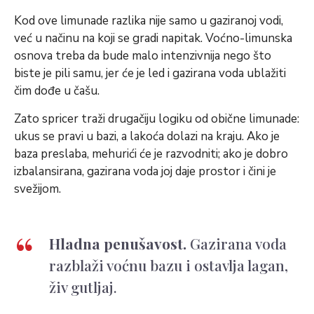
Kod ove limunade razlika nije samo u gaziranoj vodi,
već u načinu na koji se gradi napitak. Voćno-limunska
osnova treba da bude malo intenzivnija nego što
biste je pili samu, jer će je led i gazirana voda ublažiti
čim dođe u čašu.
Zato spricer traži drugačiju logiku od obične limunade:
ukus se pravi u bazi, a lakoća dolazi na kraju. Ako je
baza preslaba, mehurići će je razvodniti; ako je dobro
izbalansirana, gazirana voda joj daje prostor i čini je
svežijom.
Hladna penušavost.
Gazirana voda
razblaži voćnu bazu i ostavlja lagan,
živ gutljaj.