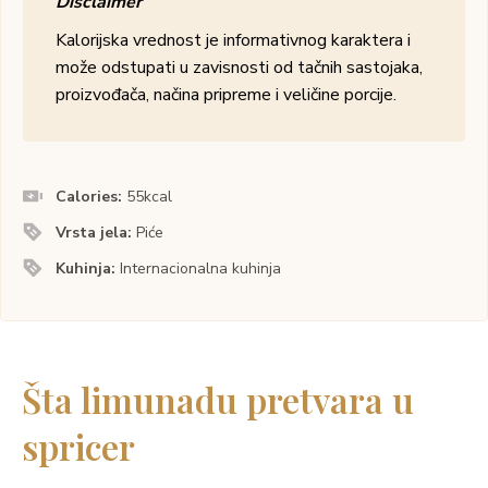
Disclaimer
Kalorijska vrednost je informativnog karaktera i
može odstupati u zavisnosti od tačnih sastojaka,
proizvođača, načina pripreme i veličine porcije.
Calories:
55
kcal
Vrsta jela:
Piće
Kuhinja:
Internacionalna kuhinja
Šta limunadu pretvara u
spricer