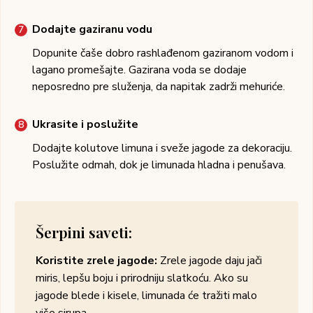
Dodajte gaziranu vodu
Dopunite čaše dobro rashlađenom gaziranom vodom i
lagano promešajte. Gazirana voda se dodaje
neposredno pre služenja, da napitak zadrži mehuriće.
Ukrasite i poslužite
Dodajte kolutove limuna i sveže jagode za dekoraciju.
Poslužite odmah, dok je limunada hladna i penušava.
Šerpini saveti:
Koristite zrele jagode:
Zrele jagode daju jači
miris, lepšu boju i prirodniju slatkoću. Ako su
jagode blede i kisele, limunada će tražiti malo
više sirupa.