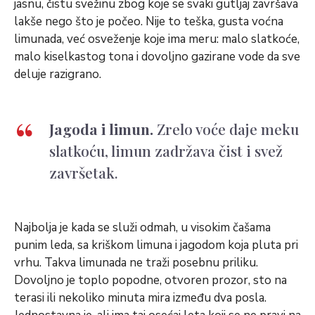
jasnu, čistu svežinu zbog koje se svaki gutljaj završava
lakše nego što je počeo. Nije to teška, gusta voćna
limunada, već osveženje koje ima meru: malo slatkoće,
malo kiselkastog tona i dovoljno gazirane vode da sve
deluje razigrano.
Jagoda i limun.
Zrelo voće daje meku
slatkoću, limun zadržava čist i svež
završetak.
Najbolja je kada se služi odmah, u visokim čašama
punim leda, sa kriškom limuna i jagodom koja pluta pri
vrhu. Takva limunada ne traži posebnu priliku.
Dovoljno je toplo popodne, otvoren prozor, sto na
terasi ili nekoliko minuta mira između dva posla.