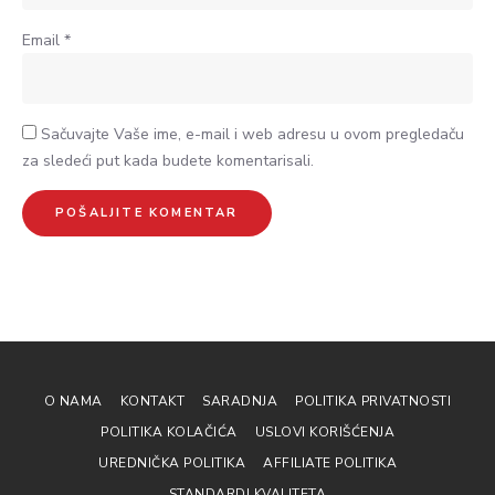
Email
*
Sačuvajte Vaše ime, e-mail i web adresu u ovom pregledaču
za sledeći put kada budete komentarisali.
O NAMA
KONTAKT
SARADNJA
POLITIKA PRIVATNOSTI
POLITIKA KOLAČIĆA
USLOVI KORIŠĆENJA
UREDNIČKA POLITIKA
AFFILIATE POLITIKA
STANDARDI KVALITETA