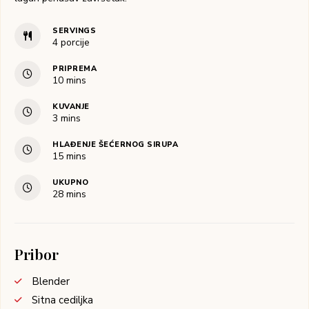
SERVINGS
4
porcije
PRIPREMA
10
mins
KUVANJE
3
mins
HLAĐENJE ŠEĆERNOG SIRUPA
15
mins
UKUPNO
28
mins
Pribor
Blender
Sitna cediljka