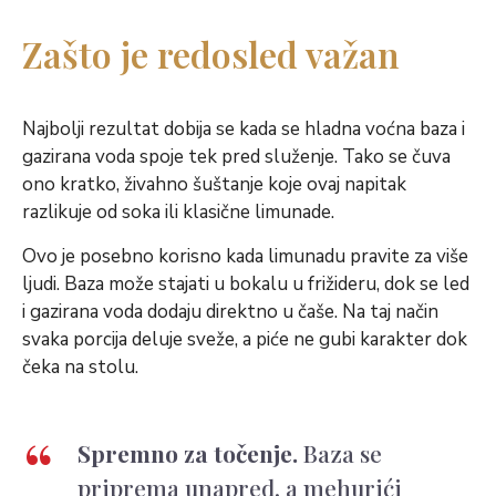
Zašto je redosled važan
Najbolji rezultat dobija se kada se hladna voćna baza i
gazirana voda spoje tek pred služenje. Tako se čuva
ono kratko, živahno šuštanje koje ovaj napitak
razlikuje od soka ili klasične limunade.
Ovo je posebno korisno kada limunadu pravite za više
ljudi. Baza može stajati u bokalu u frižideru, dok se led
i gazirana voda dodaju direktno u čaše. Na taj način
svaka porcija deluje sveže, a piće ne gubi karakter dok
čeka na stolu.
Spremno za točenje.
Baza se
priprema unapred, a mehurići