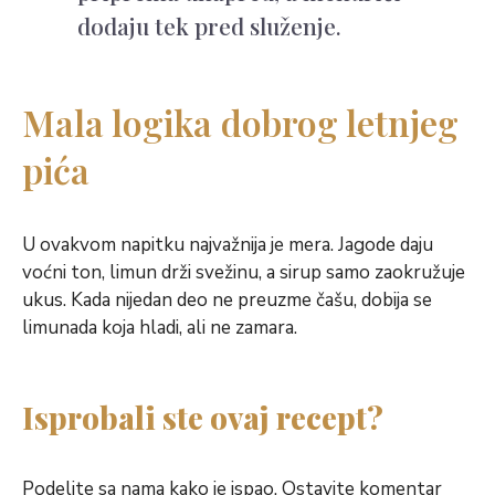
dodaju tek pred služenje.
Mala logika dobrog letnjeg
pića
U ovakvom napitku najvažnija je mera. Jagode daju
voćni ton, limun drži svežinu, a sirup samo zaokružuje
ukus. Kada nijedan deo ne preuzme čašu, dobija se
limunada koja hladi, ali ne zamara.
Isprobali ste ovaj recept?
Podelite sa nama kako je ispao. Ostavite komentar