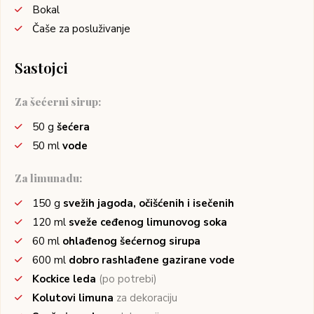
Bokal
Čaše za posluživanje
Sastojci
Za šećerni sirup:
50
g
šećera
50
ml
vode
Za limunadu:
150
g
svežih jagoda, očišćenih i isečenih
120
ml
sveže ceđenog limunovog soka
60
ml
ohlađenog šećernog sirupa
600
ml
dobro rashlađene gazirane vode
Kockice leda
(po potrebi)
Kolutovi limuna
za dekoraciju