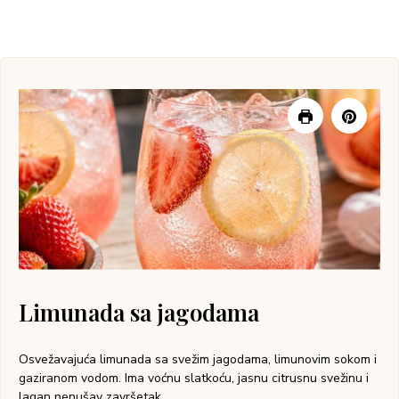
Limunada sa jagodama
Osvežavajuća limunada sa svežim jagodama, limunovim sokom i
gaziranom vodom. Ima voćnu slatkoću, jasnu citrusnu svežinu i
lagan penušav završetak.