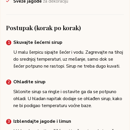
Sveže jagode
za dekoraciju
Postupak (korak po korak)
Skuvajte šećerni sirup
U malu šerpicu sipajte šećer i vodu. Zagrevajte na tihoj
do srednjoj temperaturi, uz mešanje, samo dok se
šećer potpuno ne rastopi. Sirup ne treba dugo kuvati.
Ohladite sirup
Sklonite sirup sa ringle i ostavite ga da se potpuno
ohladi. U hladan napitak dodaje se ohlađen sirup, kako
ne bi podigao temperaturu voćne baze.
Izblendajte jagode i limun