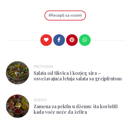
Recepti sa voćem
PRETHODNI
Salata od tikvica i kozjeg sira –
osvežavajuća letnja salata sa grejpfrutom
SLEDEĆI
Zamena za pektin u džemu: šta koristiti
kada voće neće da želira