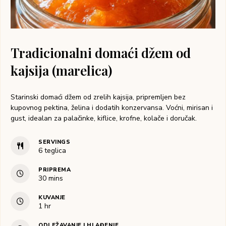
Tradicionalni domaći džem od
kajsija (marelica)
Starinski domaći džem od zrelih kajsija, pripremljen bez
kupovnog pektina, želina i dodatih konzervansa. Voćni, mirisan i
gust, idealan za palačinke, kiflice, krofne, kolače i doručak.
SERVINGS
6
teglica
PRIPREMA
30
mins
KUVANJE
1
hr
ODLEŽAVANJE I HLAĐENJE