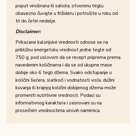
poput vinobrana ili salicila, otvorenu teglu
obavezno čuvajte u frižideru i potrošite u roku od
tri do četiri nedelje.
Disclaimer:
Prikazane kalorijske vrednosti odnose se na
približnu energetsku vrednost jedne tegle od
750 g, pod uslovom da se recept priprema prema
navedenim količinama i da se od ukupne mase
dobije oko 6 tegli džema. Svako odstupanje u
količini šećera, slatkoći i vodnatosti voća, dužini
kuvanja ili krajnjoj količini dobijenog džema može
promeniti nutritivne vrednosti. Podaci su
informativnog karaktera i zasnovani su na
prosečnim vrednostima sirovih namirnica.