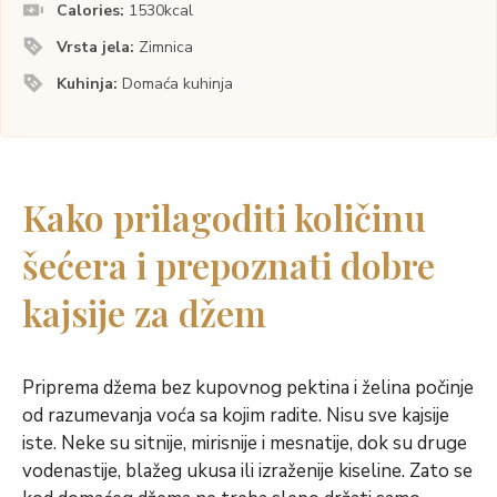
Calories:
1530
kcal
Vrsta jela:
Zimnica
Kuhinja:
Domaća kuhinja
Kako prilagoditi količinu
šećera i prepoznati dobre
kajsije za džem
Priprema džema bez kupovnog pektina i želina počinje
od razumevanja voća sa kojim radite. Nisu sve kajsije
iste. Neke su sitnije, mirisnije i mesnatije, dok su druge
vodenastije, blažeg ukusa ili izraženije kiseline. Zato se