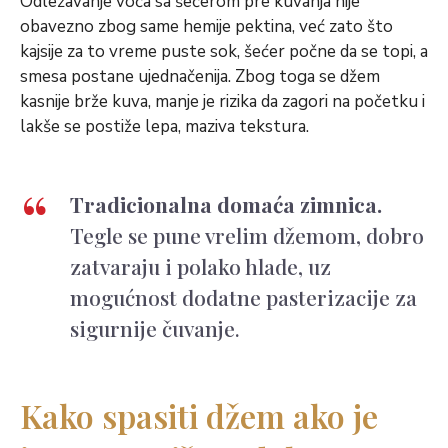
Odležavanje voća sa šećerom pre kuvanja nije
obavezno zbog same hemije pektina, već zato što
kajsije za to vreme puste sok, šećer počne da se topi, a
smesa postane ujednačenija. Zbog toga se džem
kasnije brže kuva, manje je rizika da zagori na početku i
lakše se postiže lepa, maziva tekstura.
Tradicionalna domaća zimnica.
Tegle se pune vrelim džemom, dobro
zatvaraju i polako hlade, uz
mogućnost dodatne pasterizacije za
sigurnije čuvanje.
Kako spasiti džem ako je