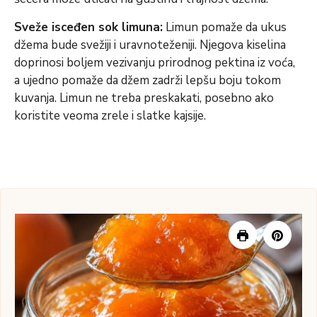
Sveže isceđen sok limuna:
Limun pomaže da ukus
džema bude svežiji i uravnoteženiji. Njegova kiselina
doprinosi boljem vezivanju prirodnog pektina iz voća,
a ujedno pomaže da džem zadrži lepšu boju tokom
kuvanja. Limun ne treba preskakati, posebno ako
koristite veoma zrele i slatke kajsije.