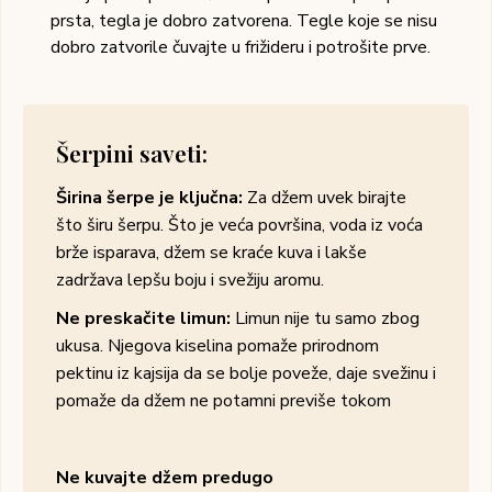
prsta, tegla je dobro zatvorena. Tegle koje se nisu
dobro zatvorile čuvajte u frižideru i potrošite prve.
Šerpini saveti:
Širina šerpe je ključna:
Za džem uvek birajte
što širu šerpu. Što je veća površina, voda iz voća
brže isparava, džem se kraće kuva i lakše
zadržava lepšu boju i svežiju aromu.
Ne preskačite limun:
Limun nije tu samo zbog
ukusa. Njegova kiselina pomaže prirodnom
pektinu iz kajsija da se bolje poveže, daje svežinu i
pomaže da džem ne potamni previše tokom
Ne kuvajte džem predugo