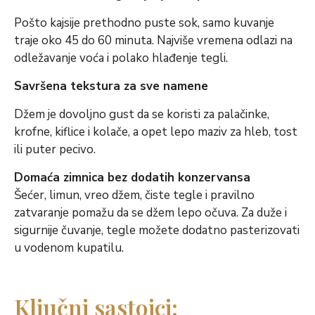
Pošto kajsije prethodno puste sok, samo kuvanje
traje oko 45 do 60 minuta. Najviše vremena odlazi na
odležavanje voća i polako hlađenje tegli.
Savršena tekstura za sve namene
Džem je dovoljno gust da se koristi za palačinke,
krofne, kiflice i kolače, a opet lepo maziv za hleb, tost
ili puter pecivo.
Domaća zimnica bez dodatih konzervansa
Šećer, limun, vreo džem, čiste tegle i pravilno
zatvaranje pomažu da se džem lepo očuva. Za duže i
sigurnije čuvanje, tegle možete dodatno pasterizovati
u vodenom kupatilu.
Ključni sastojci: