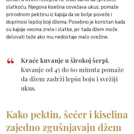
slatkoću. Njegova kiselina osvežava ukus, pomaže
prirodnom pektinu iz kajsija da se bolje poveže i
doprinosi lepšoj boji džema. Posebno je koristan kada
su kajsije veoma zrele i slatke, jer tada džem može
delovati teže ako mu nedostaje malo svežine.
Kraće kuvanje u širokoj šerpi.
Kuvanje od 45 do 60 minuta pomaže
da džem zadrži lepšu boju i svežiji
ukus.
Kako pektin, šećer i kiselina
zajedno zgušnjavaju džem