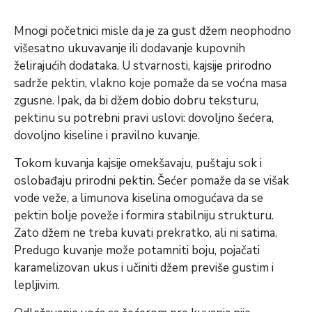
Mnogi početnici misle da je za gust džem neophodno
višesatno ukuvavanje ili dodavanje kupovnih
želirajućih dodataka. U stvarnosti, kajsije prirodno
sadrže pektin, vlakno koje pomaže da se voćna masa
zgusne. Ipak, da bi džem dobio dobru teksturu,
pektinu su potrebni pravi uslovi: dovoljno šećera,
dovoljno kiseline i pravilno kuvanje.
Tokom kuvanja kajsije omekšavaju, puštaju sok i
oslobađaju prirodni pektin. Šećer pomaže da se višak
vode veže, a limunova kiselina omogućava da se
pektin bolje poveže i formira stabilniju strukturu.
Zato džem ne treba kuvati prekratko, ali ni satima.
Predugo kuvanje može potamniti boju, pojačati
karamelizovan ukus i učiniti džem previše gustim i
lepljivim.