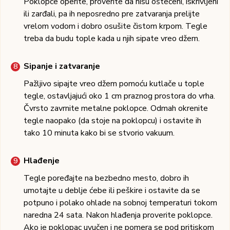
Poklopce operite, proverite da nisu oštećeni, iskrivljeni
ili zarđali, pa ih neposredno pre zatvaranja prelijte
vrelom vodom i dobro osušite čistom krpom. Tegle
treba da budu tople kada u njih sipate vreo džem.
Sipanje i zatvaranje
Pažljivo sipajte vreo džem pomoću kutlače u tople
tegle, ostavljajući oko 1 cm praznog prostora do vrha.
Čvrsto zavrnite metalne poklopce. Odmah okrenite
tegle naopako (da stoje na poklopcu) i ostavite ih
tako 10 minuta kako bi se stvorio vakuum.
Hlađenje
Tegle poređajte na bezbedno mesto, dobro ih
umotajte u deblje ćebe ili peškire i ostavite da se
potpuno i polako ohlade na sobnoj temperaturi tokom
naredna 24 sata. Nakon hlađenja proverite poklopce.
Ako je poklopac uvučen i ne pomera se pod pritiskom