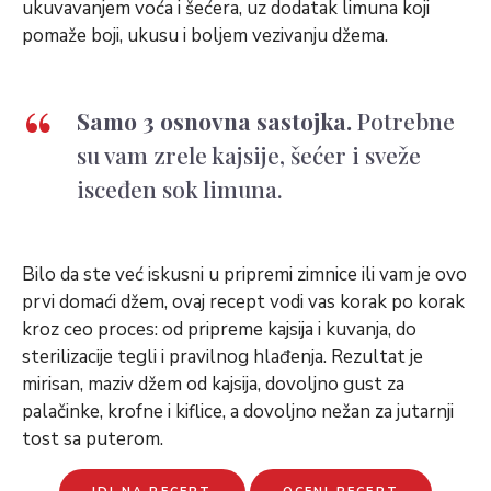
ukuvavanjem voća i šećera, uz dodatak limuna koji
pomaže boji, ukusu i boljem vezivanju džema.
Samo 3 osnovna sastojka.
Potrebne
su vam zrele kajsije, šećer i sveže
isceđen sok limuna.
Bilo da ste već iskusni u pripremi zimnice ili vam je ovo
prvi domaći džem, ovaj recept vodi vas korak po korak
kroz ceo proces: od pripreme kajsija i kuvanja, do
sterilizacije tegli i pravilnog hlađenja. Rezultat je
mirisan, maziv džem od kajsija, dovoljno gust za
palačinke, krofne i kiflice, a dovoljno nežan za jutarnji
tost sa puterom.