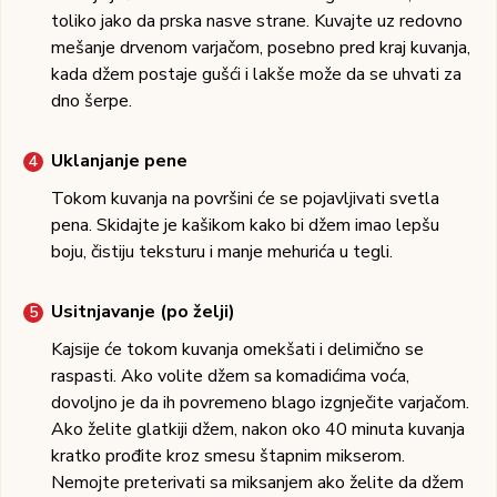
toliko jako da prska nasve strane. Kuvajte uz redovno
mešanje drvenom varjačom, posebno pred kraj kuvanja,
kada džem postaje gušći i lakše može da se uhvati za
dno šerpe.
Uklanjanje pene
Tokom kuvanja na površini će se pojavljivati svetla
pena. Skidajte je kašikom kako bi džem imao lepšu
boju, čistiju teksturu i manje mehurića u tegli.
Usitnjavanje (po želji)
Kajsije će tokom kuvanja omekšati i delimično se
raspasti. Ako volite džem sa komadićima voća,
dovoljno je da ih povremeno blago izgnječite varjačom.
Ako želite glatkiji džem, nakon oko 40 minuta kuvanja
kratko prođite kroz smesu štapnim mikserom.
Nemojte preterivati sa miksanjem ako želite da džem