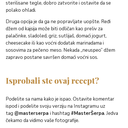
sterilisane tegle, dobro zatvorite i ostavite da se
polako ohladi.
Druga opcija je da ga ne popravljate uopšte. Ređi
džem od kajsija može biti odličan kao preliv za
palačinke, sladoled, griz, sutlijaš, domaći jogurt,
cheesecake ili kao voćni dodatak marinadama i
sosovima za pečeno meso. Nekada „neuspeo” džem
zapravo postane savršen domaći voćni sos.
Isprobali ste ovaj recept?
Podelite sa nama kako je ispao. Ostavite komentar
ispod i podelite svoju verziju na Instagramu uz
tag
@masterserpa
i hashtag
#MasterŠerpa
. Jedva
čekamo da vidimo vaše fotografije.