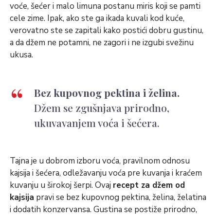
voće, šećer i malo limuna postanu miris koji se pamti
cele zime. Ipak, ako ste ga ikada kuvali kod kuće,
verovatno ste se zapitali kako postići dobru gustinu,
a da džem ne potamni, ne zagori i ne izgubi svežinu
ukusa.
Bez kupovnog pektina i želina.
Džem se zgušnjava prirodno,
ukuvavanjem voća i šećera.
Tajna je u dobrom izboru voća, pravilnom odnosu
kajsija i šećera, odležavanju voća pre kuvanja i kraćem
kuvanju u širokoj šerpi. Ovaj
recept za džem od
kajsija
pravi se bez kupovnog pektina, želina, želatina
i dodatih konzervansa. Gustina se postiže prirodno,