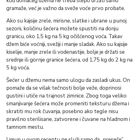
kod domaćeg džema ne treba slepo držati samo
gramaže, već je važno da sveže voće prvo probate.
Ako su kajsije zrele, mirisne, slatke i ubrane u punoj
sezoni, količinu šećera možete spustiti na donju
granicu, oko 1,5 kg na 5 kg očišćenog voća. Takav
džem biće voćniji, svežiji i manje sladak. Ako su kajsije
kiselije, manje zrele ili vodenastije, bolje je držati se
srednje ili gornje granice šećera, od 1,75 kg do 2 kg na
5 kg voća.
Šećer u džemu nema samo ulogu da zasladi ukus. On
pomaže da se višak tečnosti bolje veže, doprinosi
gustini i utiče na trajnost zimnice. Zbog toga veliko
smanjivanje šećera može promeniti teksturu džema i
skratiti mu rok čuvanja, posebno ako tegle nisu
pravilno sterilisane, zatvorene i čuvane na hladnom i
tamnom mestu.
Limun u ovom receptu ne služi samo da „preseče”