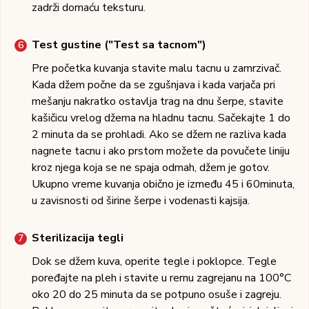
zadrži domaću teksturu.
Test gustine ("Test sa tacnom")
Pre početka kuvanja stavite malu tacnu u zamrzivač.
Kada džem počne da se zgušnjava i kada varjača pri
mešanju nakratko ostavlja trag na dnu šerpe, stavite
kašičicu vrelog džema na hladnu tacnu. Sačekajte 1 do
2 minuta da se prohladi. Ako se džem ne razliva kada
nagnete tacnu i ako prstom možete da povučete liniju
kroz njega koja se ne spaja odmah, džem je gotov.
Ukupno vreme kuvanja obično je između 45 i 60minuta,
u zavisnosti od širine šerpe i vodenasti kajsija.
Sterilizacija tegli
Dok se džem kuva, operite tegle i poklopce. Tegle
poređajte na pleh i stavite u rernu zagrejanu na 100°C
oko 20 do 25 minuta da se potpuno osuše i zagreju.