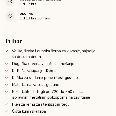
1
d
12
hrs
UKUPNO
1
d
13
hrs
30
mins
Pribor
Velika, široka i duboka šerpa za kuvanje, najbolje
sa debljim dnom
Dugačka drvena varjača za mešanje
Kutlača za sipanje džema
Kašika za skidanje pene i test gustine
Mala tacna za test gustine
5–6 staklenih tegli od 720 do 750 ml, sa
ispravnim metalnim poklopcima na zavrtanje
Pleh za rernu za sterilizaciju tegli
Čista kuhinjska krpa