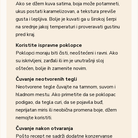
Ako se džem kuva satima, boja može potamneti,
ukus postati karamelizovan, a tekstura previše
gusta i lepljiva. Bolje je kuvati ga u širokoj šerpi
na srednje jakoj temperaturi i proveravati gustinu
pred kraj.
Koristite ispravne poklopce
Poklopci moraju biti čisti, neoštećeni i ravni. Ako
su iskrivljeni, zarđali ili im je unutrašnji sloj
oštećen, bolje ih zamenite novim.
Čuvanje neotvorenih tegli
Neotvorene tegle čuvajte na tamnom, suvom i
hladnom mestu. Ako primetite da se poklopac
podigao, da tegla curi, da se pojavila buđ,
neprijatan miris ili neobična promena boje, džem
nemojte koristiti.
Čuvanje nakon otvaranja
Pošto recept ne sadrži dodatne konzervanse