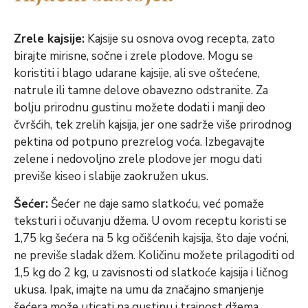
Zrele kajsije:
Kajsije su osnova ovog recepta, zato
birajte mirisne, sočne i zrele plodove. Mogu se
koristiti i blago udarane kajsije, ali sve oštećene,
natrule ili tamne delove obavezno odstranite. Za
bolju prirodnu gustinu možete dodati i manji deo
čvršćih, tek zrelih kajsija, jer one sadrže više prirodnog
pektina od potpuno prezrelog voća. Izbegavajte
zelene i nedovoljno zrele plodove jer mogu dati
previše kiseo i slabije zaokružen ukus.
Šećer:
Šećer ne daje samo slatkoću, već pomaže
teksturi i očuvanju džema. U ovom receptu koristi se
1,75 kg šećera na 5 kg očišćenih kajsija, što daje voćni,
ne previše sladak džem. Količinu možete prilagoditi od
1,5 kg do 2 kg, u zavisnosti od slatkoće kajsija i ličnog
ukusa. Ipak, imajte na umu da značajno smanjenje
šećera može uticati na gustinu i trajnost džema.