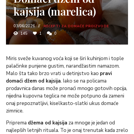
kajsija (marelica)
03/06/2026
RECEPTI ZA DOMAĆE PROIZVODE
145
1
0
Miris sveže kuvanog voća koji se širi kuhinjom i tople
palačinke punjene gustim, narandžastim namazom.
Malo šta tako brzo vrati u detinjstvo kao
pravi
domaći džem od kajsija
. Iako se na policama
prodavnica danas može pronaći mnogo gotovih opcija,
nijedna kupovna teglica ne može potpuno da zameni
onaj prepoznatljivi, kiselkasto-slatki ukus domaće
zimnice.
Priprema
džema od kajsija
za mnoge je jedan od
najlepših letnjih rituala. To je onaj trenutak kada zrelo