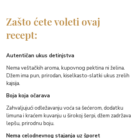
Zašto ćete voleti ovaj
recept:
Autentičan ukus detinjstva
Nema veštačkih aroma, kupovnog pektina ni želina.
Džem ima pun, prirodan, kiselkasto-slatki ukus zrelih
kajsija.
Boja koja očarava
Zahvaljujući odležavanju voća sa šećerom, dodatku
limuna i kraćem kuvanju u širokoj šerpi, džem zadržava
lepšu, prirodnu boju.
Nema celodnevnog stajanja uz šporet