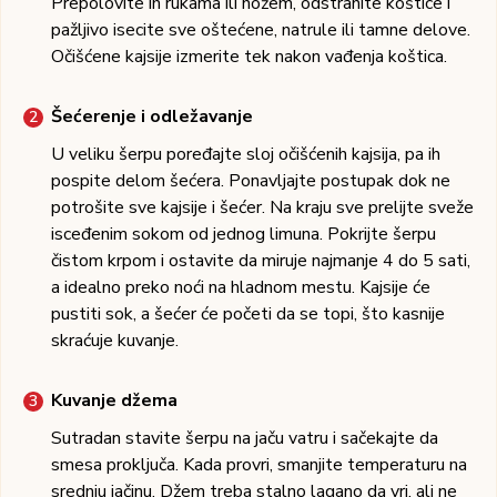
Prepolovite ih rukama ili nožem, odstranite koštice i
pažljivo isecite sve oštećene, natrule ili tamne delove.
Očišćene kajsije izmerite tek nakon vađenja koštica.
Šećerenje i odležavanje
U veliku šerpu poređajte sloj očišćenih kajsija, pa ih
pospite delom šećera. Ponavljajte postupak dok ne
potrošite sve kajsije i šećer. Na kraju sve prelijte sveže
isceđenim sokom od jednog limuna. Pokrijte šerpu
čistom krpom i ostavite da miruje najmanje 4 do 5 sati,
a idealno preko noći na hladnom mestu. Kajsije će
pustiti sok, a šećer će početi da se topi, što kasnije
skraćuje kuvanje.
Kuvanje džema
Sutradan stavite šerpu na jaču vatru i sačekajte da
smesa proključa. Kada provri, smanjite temperaturu na
srednju jačinu. Džem treba stalno lagano da vri, ali ne