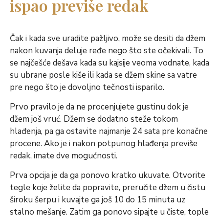
ispao previše redak
Čak i kada sve uradite pažljivo, može se desiti da džem
nakon kuvanja deluje ređe nego što ste očekivali. To
se najčešće dešava kada su kajsije veoma vodnate, kada
su ubrane posle kiše ili kada se džem skine sa vatre
pre nego što je dovoljno tečnosti isparilo.
Prvo pravilo je da ne procenjujete gustinu dok je
džem još vruć. Džem se dodatno steže tokom
hlađenja, pa ga ostavite najmanje 24 sata pre konačne
procene. Ako je i nakon potpunog hlađenja previše
redak, imate dve mogućnosti.
Prva opcija je da ga ponovo kratko ukuvate. Otvorite
tegle koje želite da popravite, preručite džem u čistu
široku šerpu i kuvajte ga još 10 do 15 minuta uz
stalno mešanje. Zatim ga ponovo sipajte u čiste, tople