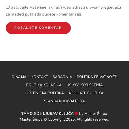
Sačuvajte Vaše ime, e-mail i web adresu u ovom pregledaču
za sledeći put kada budete komentarisali.
O NAMA
KONTAKT
SARADNJA
POLITIKA PRIVATNOSTI
POLITIKA KOLAČIĆA
USLOVI KORIŠĆENJA
UREDNIČKA POLITIKA
AFFILIATE POLITIKA
STANDARDI KVALITETA
TAMO GDE LJUBAV KLJUČA
by Master Šerpa.
Master Šerpa © Copyright 2025. All rights reserved.