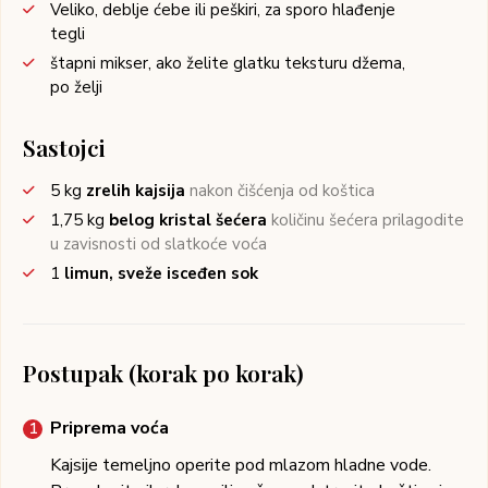
Veliko, deblje ćebe ili peškiri, za sporo hlađenje
tegli
štapni mikser, ako želite glatku teksturu džema,
po želji
Sastojci
5
kg
zrelih kajsija
nakon čišćenja od koštica
1,75
kg
belog kristal šećera
količinu šećera prilagodite
u zavisnosti od slatkoće voća
1
limun, sveže isceđen sok
Postupak (korak po korak)
Priprema voća
Kajsije temeljno operite pod mlazom hladne vode.