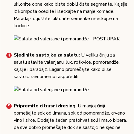
uklonite opne kako biste dobili čiste segmente. Kajsije
iz kompota ocedite i iseckajte na manje komade.
Paradajz oljuštite, uklonite semenke i iseckajte na
kockice.
Sjedinite sastojke za salatu:
U veliku činiju za
salatu stavite valerijanu, luk, rotkvice, pomorandže,
kajsije i paradajz. Lagano promešajte kako bi se
sastojci ravnomerno rasporedili.
Pripremite citrusni dresing:
U manjoj činiji
pomešajte sok od limuna, sok od pomorandže, crveno
vino i sirće. Dodajte šećer, prstohvat soli i malo bibera,
pa sve dobro promešajte dok se sastojci ne sjedine.