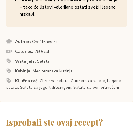
– tako će listovi valerijane ostati sveži i lagano
hrskavi.
Author:
Chef Maestro
Calories:
260
kcal
Vrsta jela:
Salata
Kuhinja:
Mediteranska kuhinja
Ključna reč:
Citrusna salata, Gurmanska salata, Lagana
salata, Salata sa jogurt dresingom, Salata sa pomorandžom
Isprobali ste ovaj recept?