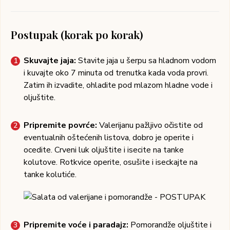
Postupak (korak po korak)
Skuvajte jaja:
Stavite jaja u šerpu sa hladnom vodom
i kuvajte oko 7 minuta od trenutka kada voda provri.
Zatim ih izvadite, ohladite pod mlazom hladne vode i
oljuštite.
Pripremite povrće:
Valerijanu pažljivo očistite od
eventualnih oštećenih listova, dobro je operite i
ocedite. Crveni luk oljuštite i isecite na tanke
kolutove. Rotkvice operite, osušite i iseckajte na
tanke kolutiće.
Pripremite voće i paradajz:
Pomorandže oljuštite i