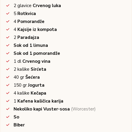
2
glavice
Crvenog luka
5
Rotkvica
4
Pomorandže
4
Kajsije iz kompota
2
Paradajza
Sok od 1 limuna
Sok od 1 pomorandže
1
dl
Crvenog vina
2
kašike
Sirćeta
40
gr
Šećera
150
gr
Jogurta
4
kašike
Kečapa
1
Kafena kašičica karija
Nekoliko kapi Vuster-sosa
(Worcester)
So
Biber