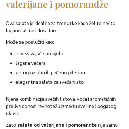
valerijane i pomorandže
Ova salata je idealna za trenutke kada želite nešto
lagano, ali ne i dosadno.
Može se poslužiti kao:
osvežavajuće predjelo
lagana večera
prilog uz ribu ili pečenu piletinu
elegantna salata za svečani sto
Njena kombinacija svežih listova, voća i aromatičnih
preliva donosi ravnotežu između svežine i bogatog
ukusa.
Zato
salata od valerijane i pomorandže
nije samo