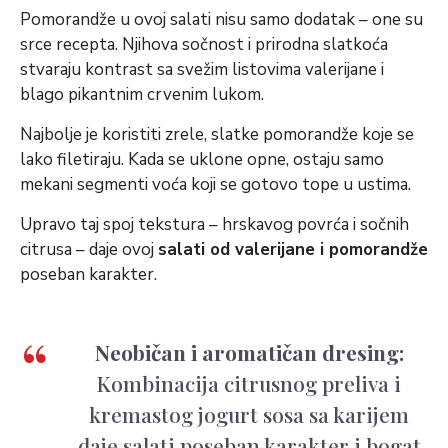
Pomorandže u ovoj salati nisu samo dodatak – one su
srce recepta. Njihova sočnost i prirodna slatkoća
stvaraju kontrast sa svežim listovima valerijane i
blago pikantnim crvenim lukom.
Najbolje je koristiti zrele, slatke pomorandže koje se
lako filetiraju. Kada se uklone opne, ostaju samo
mekani segmenti voća koji se gotovo tope u ustima.
Upravo taj spoj tekstura – hrskavog povrća i sočnih
citrusa – daje ovoj
salati od valerijane i pomorandže
poseban karakter.
Neobičan i aromatičan dresing:
Kombinacija citrusnog preliva i
kremastog jogurt sosa sa karijem
daje salati poseban karakter i bogat