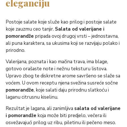
eleganciju
Postoje salate koje služe kao prilog i postoje salate
koje zauzmu ceo tanjir.
Salata od valerijane i
pomorandže
pripada ovoj drugoj vrsti – jednostavna,
ali puna karaktera, sa ukusima koji se razvijaju polako i
prirodno.
Valerijana, poznata i kao mačina trava, ima blage,
gotovo orašaste note i nežnu teksturu listova.
Upravo zbog te diskretne arome savršeno se slaže sa
voćem. U ovom receptu njena svežina susreće sočne
pomorandže
, koje salati daju prirodnu slatkoću i
laganu citrusnu kiselinu.
Rezultat je lagana, ali zanimljiva
salata od valerijane
i pomorandže
koja može biti predjelo, večera ili
osvežavajući prilog uz ribu, piletinu ili pečeno meso.