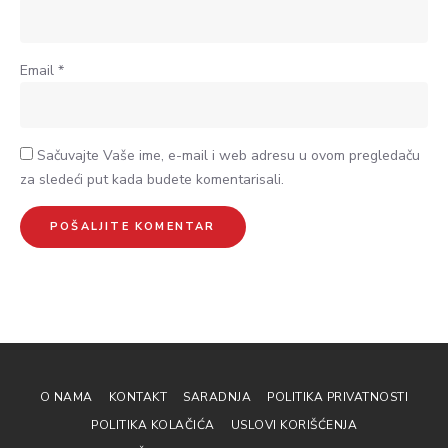
Email
*
Sačuvajte Vaše ime, e-mail i web adresu u ovom pregledaču
za sledeći put kada budete komentarisali.
O NAMA
KONTAKT
SARADNJA
POLITIKA PRIVATNOSTI
POLITIKA KOLAČIĆA
USLOVI KORIŠĆENJA