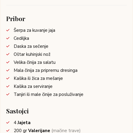
Pribor
Šerpa za kuvanje jaja
Cediljka
Daska za sečenje
Oštar kuhinjski nož
Velika činija za salatu
Mala činija za pripremu dresinga
Kašika ili žica za mešanje
Kašika za serviranje
Tanjiri ili male činije za posluživanje
Sastojci
4
Jajeta
200
gr
Valerijane
(mačine trave)