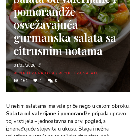
pomorandže –
osvežavajuća
gurmanska salata sa
citrusnim notama
01/03/2026
RECEPTI ZA PRILOGE
/
RECEPTI ZA SALATE
161
1
0
U nekim salatama ima više priče nego u celom obroku.
Salata od valerijane i pomorandže
pripada upravo
toj vrsti jela – jednostavna na prvi pogled, a
iznenađujuće slojevita u ukusu. Blaga i nežna