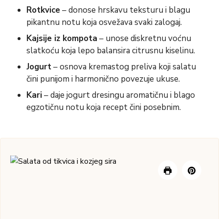
Rotkvice
– donose hrskavu teksturu i blagu
pikantnu notu koja osvežava svaki zalogaj.
Kajsije iz kompota
– unose diskretnu voćnu
slatkoću koja lepo balansira citrusnu kiselinu.
Jogurt
– osnova kremastog preliva koji salatu
čini punijom i harmonično povezuje ukuse.
Kari
– daje jogurt dresingu aromatičnu i blago
egzotičnu notu koja recept čini posebnim.