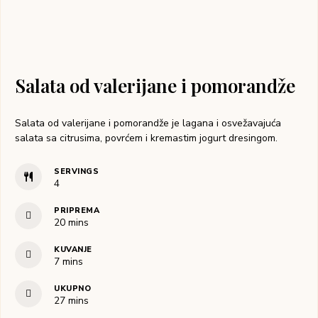
Salata od valerijane i pomorandže
Salata od valerijane i pomorandže je lagana i osvežavajuća
salata sa citrusima, povrćem i kremastim jogurt dresingom.
SERVINGS
4
PRIPREMA
20
mins
KUVANJE
7
mins
UKUPNO
27
mins