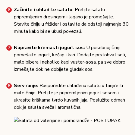
Začinite i ohladite salatu:
Prelijte salatu
pripremljenim dresingom i lagano je promešajte.
Stavite činiju u frižider i ostavite da odstoji najmanje 30
minuta kako bi se ukusi povezali.
Napravite kremasti jogurt sos:
U posebnoj činiji
pomešajte jogurt, kečap i kari. Dodajte prstohvat soli,
malo bibera i nekoliko kapi vuster-sosa, pa sve dobro
izmešajte dok ne dobijete gladak sos.
Serviranje:
Rasporedite ohlađenu salatu u tanjire ili
male činije. Prelijte je pripremljenim jogurt sosom i
ukrasite kriškama tvrdo kuvanih jaja. Poslužite odmah
dok je salata sveža i aromatična.