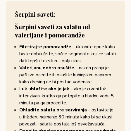
Šerpini saveti:
Šerpini saveti za salatu od
valerijane i pomorandže
Filetirajte pomorandže
– uklonite opne kako
biste dobili čiste, sočne segmente koji će salati
dati lepšu teksturu i bolji ukus.
Valerijanu dobro osušite
– nakon pranja je
pažljivo ocedite ili osušite kuhinjskim papirom
kako dresing ne bi postao vodenast.
Luk ublažite ako je jak
– ako je crveni luk
intenzivan, kratko ga potopite u hladnu vodu 5
minuta pa ga procedite.
Ohladite salatu pre serviranja
– ostavite je
u frižideru najmanje 30 minuta kako bi se ukusi
povezali i salata postala još osvežavajuća.
Dodajte dresing neposredno pre serviranja