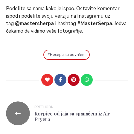
Podelite sa nama kako je ispao. Ostavite komentar
ispod i podelite svoju verziju na Instagramu uz
tag
@mastersherpa
i hashtag
#MasterŠerpa
. Jedva
čekamo da vidimo vaše fotografije.
Recepti sa povrćem
PRETHODNI
Korpice od jaja sa spanaćem iz Air
Fryera