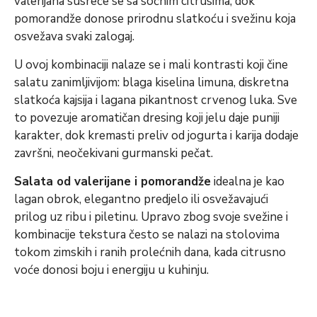
valerijana susreće se sa sočnim citrusima, dok
pomorandže donose prirodnu slatkoću i svežinu koja
osvežava svaki zalogaj.
U ovoj kombinaciji nalaze se i mali kontrasti koji čine
salatu zanimljivijom: blaga kiselina limuna, diskretna
slatkoća kajsija i lagana pikantnost crvenog luka. Sve
to povezuje aromatičan dresing koji jelu daje puniji
karakter, dok kremasti preliv od jogurta i karija dodaje
završni, neočekivani gurmanski pečat.
Salata od valerijane i pomorandže
idealna je kao
lagan obrok, elegantno predjelo ili osvežavajući
prilog uz ribu i piletinu. Upravo zbog svoje svežine i
kombinacije tekstura često se nalazi na stolovima
tokom zimskih i ranih prolećnih dana, kada citrusno
voće donosi boju i energiju u kuhinju.