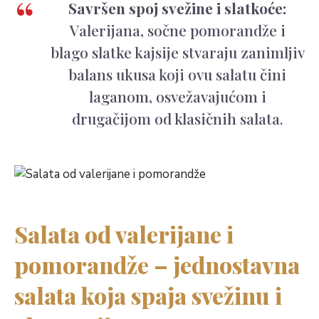
Savršen spoj svežine i slatkoće:
Valerijana, sočne pomorandže i
blago slatke kajsije stvaraju zanimljiv
balans ukusa koji ovu salatu čini
laganom, osvežavajućom i
drugačijom od klasičnih salata.
Salata od valerijane i
pomorandže – jednostavna
salata koja spaja svežinu i