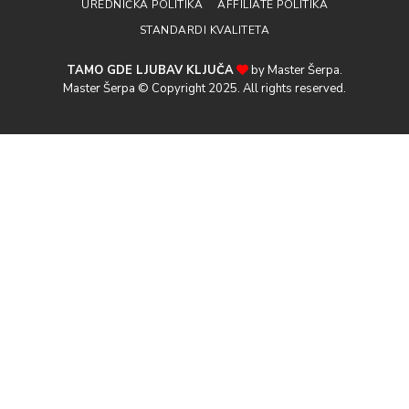
UREDNIČKA POLITIKA
AFFILIATE POLITIKA
STANDARDI KVALITETA
TAMO GDE LJUBAV KLJUČA
by Master Šerpa.
Master Šerpa © Copyright 2025. All rights reserved.