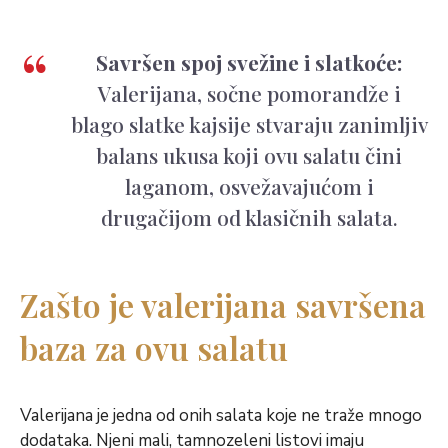
Savršen spoj svežine i slatkoće:
Valerijana, sočne pomorandže i
blago slatke kajsije stvaraju zanimljiv
balans ukusa koji ovu salatu čini
laganom, osvežavajućom i
drugačijom od klasičnih salata.
Zašto je valerijana savršena
baza za ovu salatu
Valerijana je jedna od onih salata koje ne traže mnogo
dodataka. Njeni mali, tamnozeleni listovi imaju