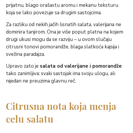
prijatnu, blago orašastu aromu i mekanu teksturu
koja se lako povezuje sa drugim sastojcima.
Za razliku od nekih jačih lisnatih salata, valerijana ne
dominira tanjirom. Ona je više poput platna na kojem
drugi ukusi mogu da se razviju – u ovom slučaju
citrusni tonovi pomorandže, blaga slatkoća kajsija i
svežina paradajza.
Upravo zato je
salata od valerijane i pomorandže
tako zanimljiva: svaki sastojak ima svoju ulogu, ali
nijedan ne preuzima glavnu reč.
Citrusna nota koja menja
celu salatu