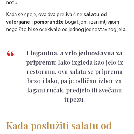
notu.
Kada se spoje, ova dva preliva čine
salatu od
valerijane i pomorandže
bogatijom i zanimljivijom
nego što bi se očekivalo od jednog jednostavnog jela.
Elegantna, a vrlo jednostavna za
pripremu:
Iako izgleda kao jelo iz
restorana, ova salata se priprema
brzo i lako, pa je odličan izbor za
lagani ručak, predjelo ili svečanu
trpezu.
Kada poslužiti salatu od