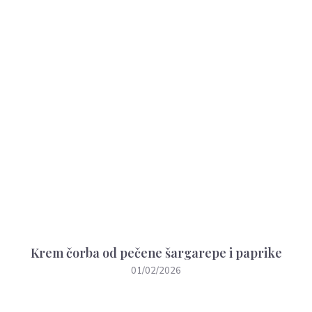
Krem čorba od pečene šargarepe i paprike
01/02/2026