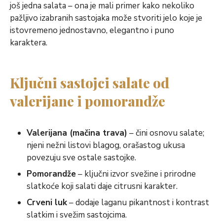
još jedna salata – ona je mali primer kako nekoliko
pažljivo izabranih sastojaka može stvoriti jelo koje je
istovremeno jednostavno, elegantno i puno
karaktera.
Ključni sastojci salate od
valerijane i pomorandže
Valerijana (mačina trava)
– čini osnovu salate;
njeni nežni listovi blagog, orašastog ukusa
povezuju sve ostale sastojke.
Pomorandže
– ključni izvor svežine i prirodne
slatkoće koji salati daje citrusni karakter.
Crveni luk
– dodaje laganu pikantnost i kontrast
slatkim i svežim sastojcima.