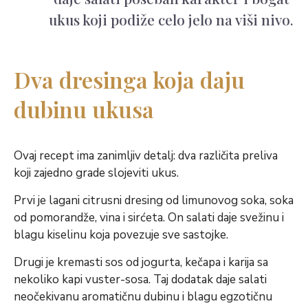
ukus koji podiže celo jelo na viši nivo.
Dva dresinga koja daju
dubinu ukusa
Ovaj recept ima zanimljiv detalj: dva različita preliva
koji zajedno grade slojeviti ukus.
Prvi je lagani citrusni dresing od limunovog soka, soka
od pomorandže, vina i sirćeta. On salati daje svežinu i
blagu kiselinu koja povezuje sve sastojke.
Drugi je kremasti sos od jogurta, kečapa i karija sa
nekoliko kapi vuster-sosa. Taj dodatak daje salati
neočekivanu aromatičnu dubinu i blagu egzotičnu