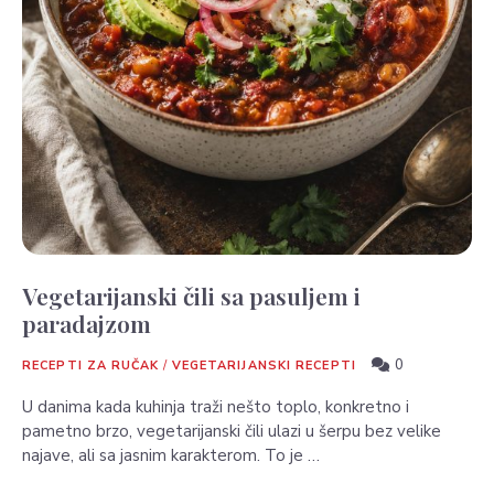
Vegetarijanski čili sa pasuljem i
paradajzom
0
RECEPTI ZA RUČAK
/
VEGETARIJANSKI RECEPTI
U danima kada kuhinja traži nešto toplo, konkretno i
pametno brzo, vegetarijanski čili ulazi u šerpu bez velike
najave, ali sa jasnim karakterom. To je …