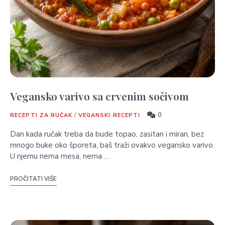
Vegansko varivo sa crvenim sočivom
0
RECEPTI ZA RUČAK
/
VEGANSKI RECEPTI
Dan kada ručak treba da bude topao, zasitan i miran, bez
mnogo buke oko šporeta, baš traži ovakvo vegansko varivo.
U njemu nema mesa, nema …
PROČITATI VIŠE