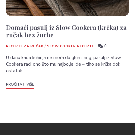
Domaći pasulj iz Slow Cookera (krčka) za
ručak bez žurbe
0
RECEPTI ZA RUČAK
/
SLOW COOKER RECEPTI
U danu kada kuhinja ne mora da glumi ring, pasulj iz Slow
Cookera radi ono što mu najbolje ide – tiho se krčka dok
ostatak …
PROČITATI VIŠE