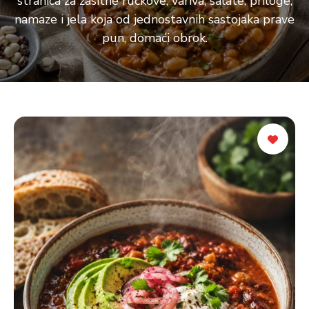
stranica za zasitne ručkove, variva, salate, priloge,
namaze i jela koja od jednostavnih sastojaka prave
pun, domaći obrok.