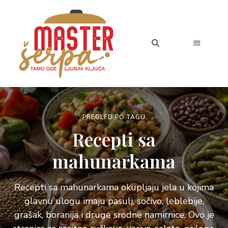
PREGLED PO TAGU
Recepti sa
mahunarkama
Recepti sa mahunarkama okupljaju jela u kojima
glavnu ulogu imaju pasulj, sočivo, leblebije,
grašak, boranija i druge srodne namirnice. Ovo je