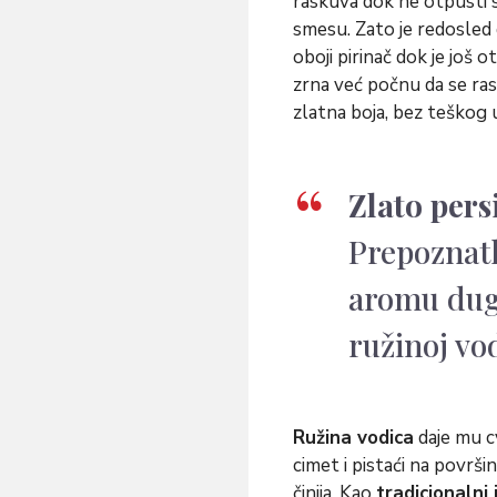
raskuva dok ne otpusti s
smesu. Zato je redosled 
oboji pirinač dok je još 
zrna već počnu da se ras
zlatna boja, bez teškog 
Zlato pers
Prepoznatl
aromu dugu
ružinoj vod
Ružina vodica
daje mu cv
cimet i pistaći na površin
činija. Kao
tradicionalni 