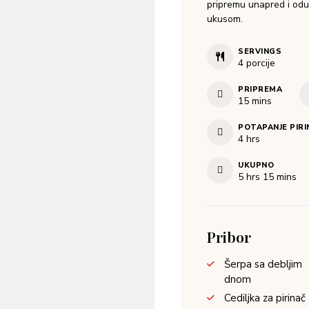
pripremu unapred i odu
ukusom.
SERVINGS
4
porcije
PRIPREMA
15
mins
POTAPANJE PIRI
4
hrs
UKUPNO
5
hrs
15
mins
Pribor
Šerpa sa debljim
dnom
Cediljka za pirinač