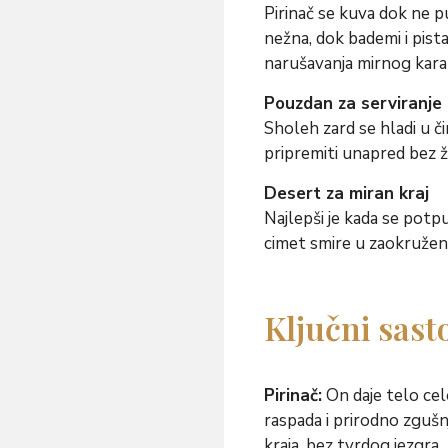
Pirinač se kuva dok ne 
nežna, dok bademi i pista
narušavanja mirnog kara
Pouzdan za serviranje
Sholeh zard se hladi u či
pripremiti unapred bez 
Desert za miran kraj
Najlepši je kada se potpu
cimet smire u zaokružen mi
Ključni sasto
Pirinač:
On daje telo cel
raspada i prirodno zguš
kraja, bez tvrdog jezgra.