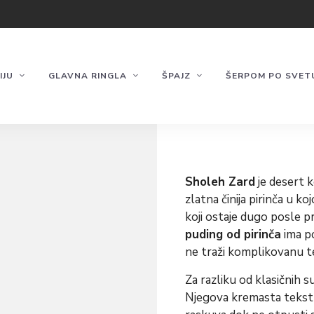
IJU
GLAVNA RINGLA
ŠPAJZ
ŠERPOM PO SVET
Sholeh Zard
je desert 
zlatna činija pirinča u ko
koji ostaje dugo posle pr
puding od pirinča
ima p
ne traži komplikovanu te
Za razliku od klasičnih su
Njegova kremasta tekstur