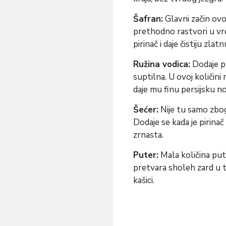
Šafran:
Glavni začin ovo
prethodno rastvori u vre
pirinač i daje čistiju zlatn
Ružina vodica:
Dodaje pr
suptilna. U ovoj količini
daje mu finu persijsku n
Šećer:
Nije tu samo zbog
Dodaje se kada je pirina
zrnasta.
Puter:
Mala količina put
pretvara sholeh zard u te
kašici.