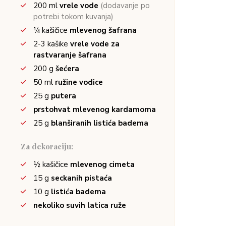
200
ml
vrele vode
(dodavanje po
potrebi tokom kuvanja)
¼
kašičice
mlevenog šafrana
2-3
kašike
vrele vode za
rastvaranje šafrana
200
g
šećera
50
ml
ružine vodice
25
g
putera
prstohvat mlevenog kardamoma
25
g
blanširanih listića badema
Za dekoraciju:
½
kašičice
mlevenog cimeta
15
g
seckanih pistaća
10
g
listića badema
nekoliko suvih latica ruže