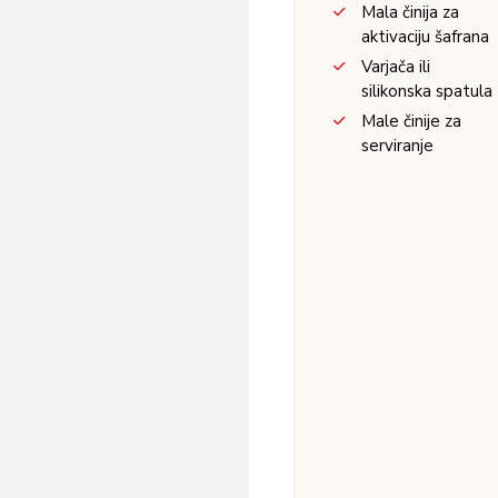
Mala činija za
aktivaciju šafrana
Varjača ili
silikonska spatula
Male činije za
serviranje