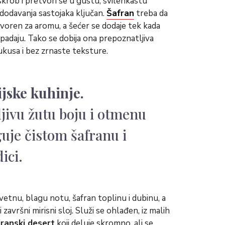
krob i pretvori se u gustu, svilenkastu
dodavanja sastojaka ključan.
Šafran
treba da
otvoren za aromu, a šećer se dodaje tek kada
padaju. Tako se dobija ona prepoznatljiva
ukusa i bez zrnaste teksture.
ijske kuhinje.
jivu žutu boju i otmenu
je čistom šafranu i
ici.
etnu, blagu notu, šafran toplinu i dubinu, a
i završni mirisni sloj. Služi se ohlađen, iz malih
iranski desert
koji deluje skromno, ali se