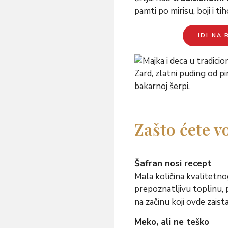
pamti po mirisu, boji i tih
IDI NA
Zašto ćete vo
Šafran nosi recept
Mala količina kvalitetnog
prepoznatljivu toplinu, 
na začinu koji ovde zais
Meko, ali ne teško