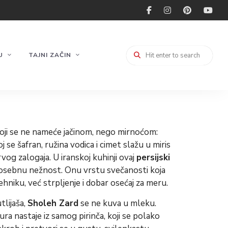
U
TAJNI ZAČIN
koji se ne nameće jačinom, nego mirnoćom:
joj se šafran, ružina vodica i cimet slažu u miris
vog zalogaja. U iranskoj kuhinji ovaj
persijski
osebnu nežnost. Onu vrstu svečanosti koja
hniku, već strpljenje i dobar osećaj za meru.
tlijaša,
Sholeh Zard
se ne kuva u mleku.
a nastaje iz samog pirinča, koji se polako