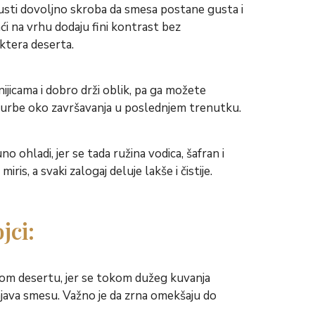
pusti dovoljno skroba da smesa postane gusta i
ći na vrhu dodaju fini kontrast bez
ktera deserta.
nijicama i dobro drži oblik, pa ga možete
žurbe oko završavanja u poslednjem trenutku.
no ohladi, jer se tada ružina vodica, šafran i
ris, a svaki zalogaj deluje lakše i čistije.
jci:
om desertu, jer se tokom dužeg kuvanja
njava smesu. Važno je da zrna omekšaju do