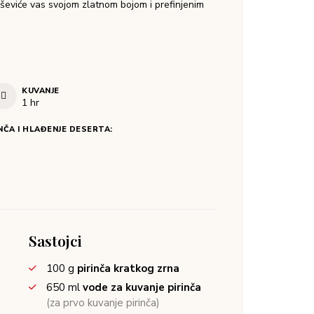
ševiće vas svojom zlatnom bojom i prefinjenim
KUVANJE
1
hr
NČA I HLAĐENJE DESERTA:
Sastojci
100
g
pirinča kratkog zrna
650
ml
vode za kuvanje pirinča
(za prvo kuvanje pirinča)