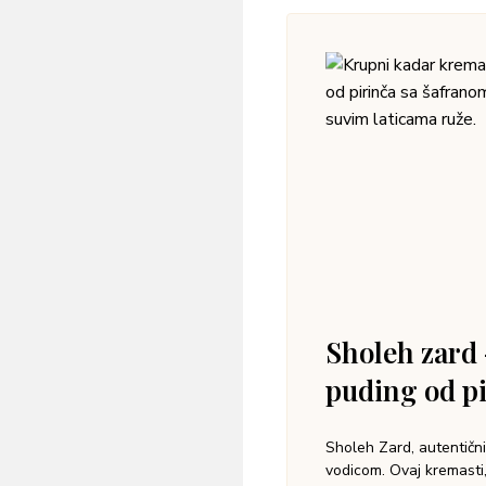
Sholeh zard 
puding od p
Sholeh Zard, autentični
vodicom. Ovaj kremasti, 