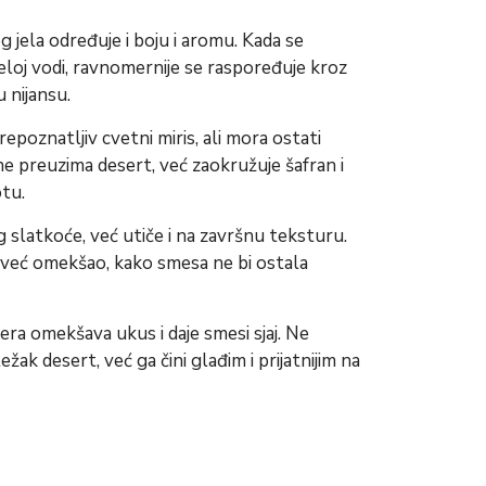
g jela određuje i boju i aromu. Kada se
loj vodi, ravnomernije se raspoređuje kroz
u nijansu.
epoznatljiv cvetni miris, ali mora ostati
 ne preuzima desert, već zaokružuje šafran i
otu.
 slatkoće, već utiče i na završnu teksturu.
č već omekšao, kako smesa ne bi ostala
era omekšava ukus i daje smesi sjaj. Ne
žak desert, već ga čini glađim i prijatnijim na