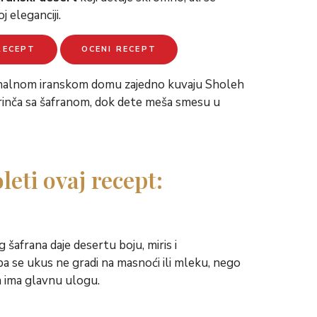
oj eleganciji.
 RECEPT
OCENI RECEPT
leti ovaj recept:
 šafrana daje desertu boju, miris i
pa se ukus ne gradi na masnoći ili mleku, nego
ta ima glavnu ulogu.