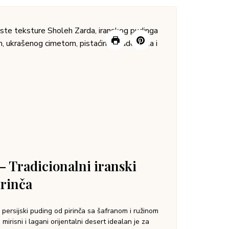
– Tradicionalni iranski
irinča
 persijski puding od pirinča sa šafranom i ružinom
mirisni i lagani orijentalni desert idealan je za